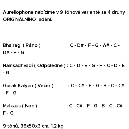
Aureliophone nabízíme v 9 tónové variantě se 4 druhy
ORIGINÁLNÍHO ladění.
Bhairagi ( Ráno ) : C - D# - F - G - A# - C -
D# - F - G
Hamsadhvadi ( Odpoledne ) : C - D - E - G - H - C - D - E
- G
Gorak Kalyan ( Večer ) : C - C# - F - G - B - C - C#
- F - G
Malkaus ( Noc ) : C - C# - F - G - B - C - C# -
F - G
9 tónů, 36x50x3 cm, 1,2 kg
,