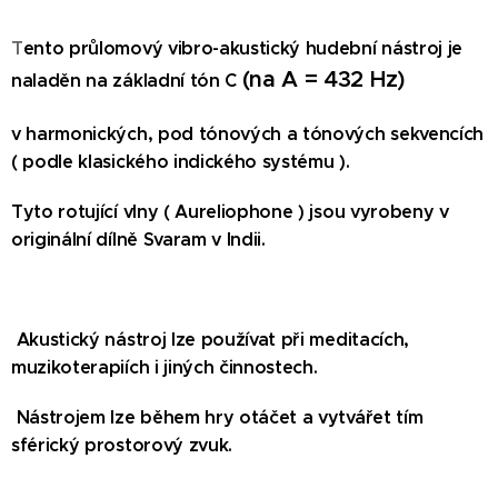
T
ento průlomový vibro-akustický hudební nástroj je
(na A = 432 Hz)
naladěn na základní tón C
v harmonických, pod tónových a tónových sekvencích
( podle klasického indického systému ).
Tyto rotující vlny ( Aureliophone ) jsou vyrobeny v
originální dílně Svaram v Indii.
Akustický nástroj lze používat při meditacích,
muzikoterapiích i jiných činnostech.
Nástrojem lze během hry otáčet a vytvářet tím
sférický prostorový zvuk.