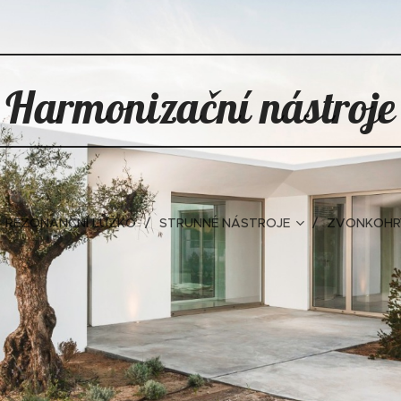
Harmonizační nástroje
REZONANČNÍ LŮŽKO
STRUNNÉ NÁSTROJE
ZVONKOHR